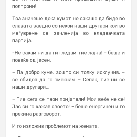
полтрони!
Тоа значеше дека кумот не сакаше да биде во
славата заедно со некои наши другари кои во
меѓувреме се зачленија во владеачката
партија.
-Не сакам ни да ги гледам тие лајна! – беше и
повеќе од јасен.
– Па добро куме, зошто си толку исклучив. –
се обидов да го омекнам. – Сепак, тие ни се
наши другари…
– Тие сега се твои пријатели! Мои веќе не се!
Јас си го кажав своето! – беше енергичен и го
прекина разговорот.
И го изложив проблемот на жената.