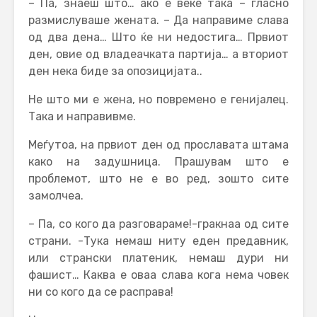
– Па, знаеш што… ако е веќе така – гласно
размислуваше жената. – Да направиме слава
од два дена… Што ќе ни недостига… Првиот
ден, овие од владеачката партија… а вториот
ден нека биде за опозицијата..
Не што ми е жена, но повремено е генијалец.
Така и направивме.
Меѓутоа, на првиот ден од прославата штама
како на задушница. Прашувам што е
проблемот, што не е во ред, зошто сите
замолчеа.
– Па, со кого да разговараме!-гракнаа од сите
страни. -Тука немаш ниту еден предавник,
или странски платеник, немаш дури ни
фашист… Каква е оваа слава кога нема човек
ни со кого да се расправа!