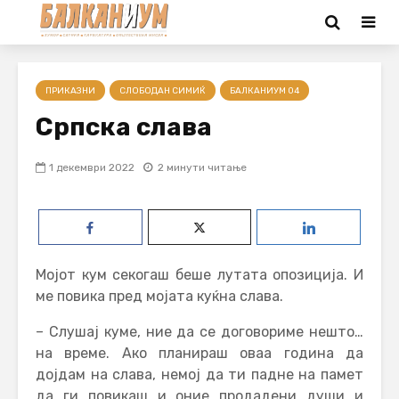
ПРИКАЗНИ
СЛОБОДАН СИМИЌ
БАЛКАНИУМ 04
Српска слава
1 декември 2022
2 минути читање
Мојот кум секогаш беше лутата опозиција. И
ме повика пред мојата куќна слава.
– Слушај куме, ние да се договориме нешто…
на време. Ако планираш оваа година да
дојдам на слава, немој да ти падне на памет
да ги повикаш и оние продадени души и