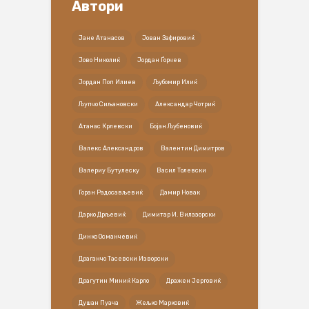
Автори
Јане Атанасов
Јован Зафировиќ
Јово Николиќ
Јордан Ѓорчев
Јордан Поп Илиев
Љубомир Илиќ
Љупчо Сиљановски
Александар Чотриќ
Атанас Крлевски
Бојан Љубеновиќ
Валекс Александров
Валентин Димитров
Валериу Бутулеску
Васил Толевски
Горан Радосављевиќ
Дамир Новак
Дарко Дрљевиќ
Димитар И. Вилазорски
Динко Османчевиќ
Драганчо Тасевски Изворски
Драгутин Миниќ Карло
Дражен Јерговиќ
Душан Пуача
Жељко Марковиќ