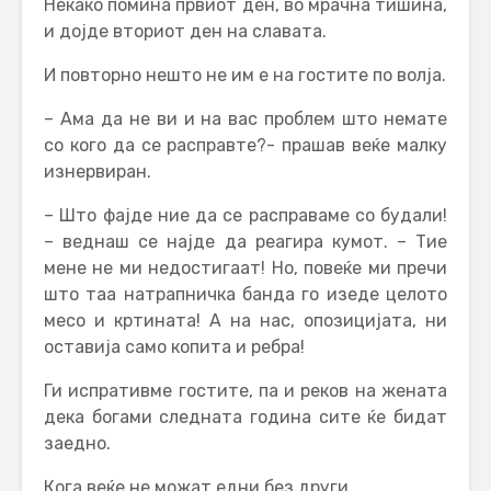
Некако помина првиот ден, во мрачна тишина,
и дојде вториот ден на славата.
И повторно нешто не им е на гостите по волја.
– Ама да не ви и на вас проблем што немате
со кого да се расправте?- прашав веќе малку
изнервиран.
– Што фајде ние да се расправаме со будали!
– веднаш се најде да реагира кумот. – Тие
мене не ми недостигаат! Но, повеќе ми пречи
што таа натрапничка банда го изеде целото
месо и кртината! А на нас, опозицијата, ни
оставија само копита и ребра!
Ги испративме гостите, па и реков на жената
дека богами следната година сите ќе бидат
заедно.
Кога веќе не можат едни без други…