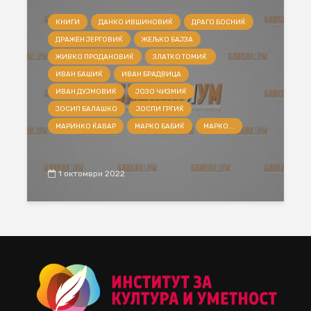
КНИГИ
ДАНКО ИВШИНОВИЌ
ДРАГО БОСНИЌ
ДРАЖЕН ЈЕРГОВИЌ
ЖЕЉКО БАЈЗА
ЖИВКО ПРОДАНОВИЌ
ЗЛАТКО ТОМИЌ
ИВАН БАШИЌ
ИВАН БРАДВИЦА
ИВАН ДУЈМОВИЌ
ЈОЗО ЧИЗМИЌ
ЈОСИП БАЛАШКО
ЈОСПИ ГРГИЌ
МАРИНКО ЌАВАР
МАРКО БАБИЌ
МАРКО...
1 октомври 2022