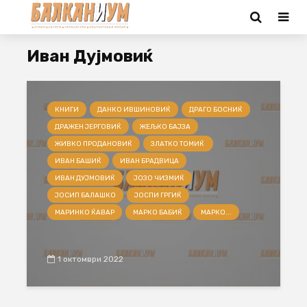
Иван Дујмовиќ
КНИГИ
ДАНКО ИВШИНОВИЌ
ДРАГО БОСНИЌ
ДРАЖЕН ЈЕРГОВИЌ
ЖЕЉКО БАЈЗА
ЖИВКО ПРОДАНОВИЌ
ЗЛАТКО ТОМИЌ
ИВАН БАШИЌ
ИВАН БРАДВИЦА
ИВАН ДУЈМОВИЌ
ЈОЗО ЧИЗМИЌ
ЈОСИП БАЛАШКО
ЈОСПИ ГРГИЌ
МАРИНКО ЌАВАР
МАРКО БАБИЌ
МАРКО...
1 октомври 2022