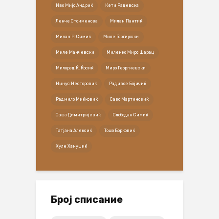
Иво Мијо Андриќ
Кети Радевска
Ленче Стоименова
Милан Пантиќ
Милан Р. Симиќ
Миле Ѓорѓијоски
Миле Манчевски
Миленко Миро Шарац
Милорад Ќ. Ќосиќ
Миро Георгиевски
Нинус Несторовиќ
Радивое Бојичиќ
Радмило Миќковиќ
Саво Мартиновиќ
Саша Димитријевиќ
Слободан Симиќ
Татјана Алексиќ
Тошо Борковиќ
Хуле Ханушиќ
Број списание