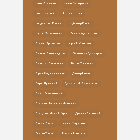
Јане Атанасов
Јован Зафировиќ
Јово Николиќ
Јордан Ѓорчев
Јордан Поп Илиев
Љубомир Илиќ
Љупчо Сиљановски
Александар Чотриќ
Атанас Крлевски
Бојан Љубеновиќ
Валекс Александров
Валентин Димитров
Валериу Бутулеску
Васил Толевски
Горан Радосављевиќ
Дамир Новак
Дарко Дрљевиќ
Димитар И. Вилазорски
Динко Османчевиќ
Драганчо Тасевски Изворски
Драгутин Миниќ Карло
Дражен Јерговиќ
Душан Пуача
Жељко Марковиќ
Златко Томиќ
Иваило Цветков